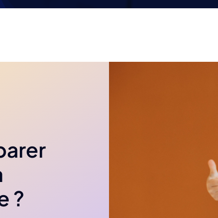
arer
a
e ?